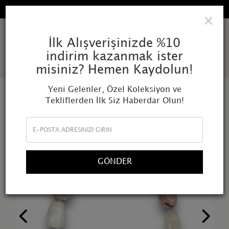
TÜM SIPARIŞLERDE ÜCRETSIZ KARGO
×
AMOR
İlk Alışverişinizde %10
indirim kazanmak ister
MUNDI
misiniz? Hemen Kaydolun!
Yeni Gelenler, Özel Koleksiyon ve
Tekliflerden İlk Siz Haberdar Olun!
GÖNDER