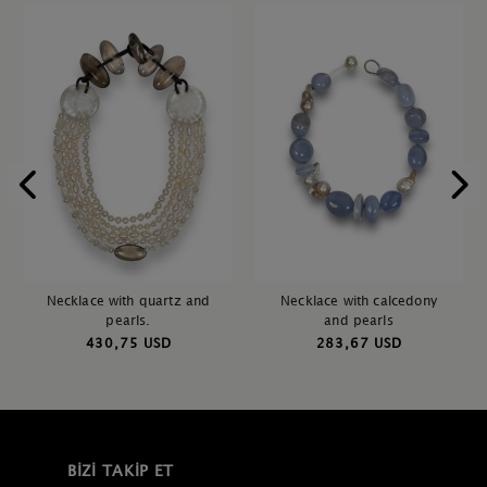
Necklace with quartz and
Necklace with calcedony
pearls.
and pearls
430,75 USD
283,67 USD
BIZI TAKIP ET