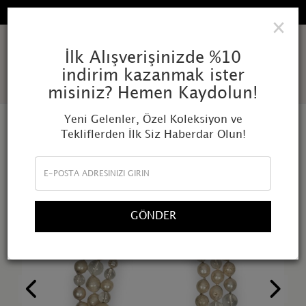
TÜM SIPARIŞLERDE ÜCRETSIZ KARGO
×
AMOR
İlk Alışverişinizde %10
indirim kazanmak ister
MUNDI
misiniz? Hemen Kaydolun!
Yeni Gelenler, Özel Koleksiyon ve
Tekliflerden İlk Siz Haberdar Olun!
GÖNDER