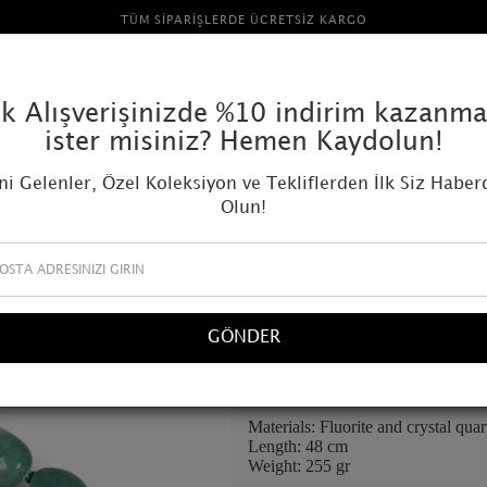
TÜM SIPARIŞLERDE ÜCRETSIZ KARGO
AMOR MUNDI
lk Alışverişinizde %10 indirim kazanm
ister misiniz? Hemen Kaydolun!
ni Gelenler, Özel Koleksiyon ve Tekliflerden İlk Siz Haber
Olun!
Necklace with green flu
178,67 USD
Stoklarımızda bulunmamaktadır.
GÖNDER
Materials: Fluorite and crystal quar
Length: 48 cm
Weight: 255 gr