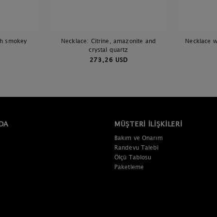
th smokey
Necklace: Citrine, amazonite and
Necklace w
crystal quartz
273,26 USD
DA
MÜŞTERI İLIŞKILERI
Bakım ve Onarım
Randevu Talebi
Ölçü Tablosu
Paketleme