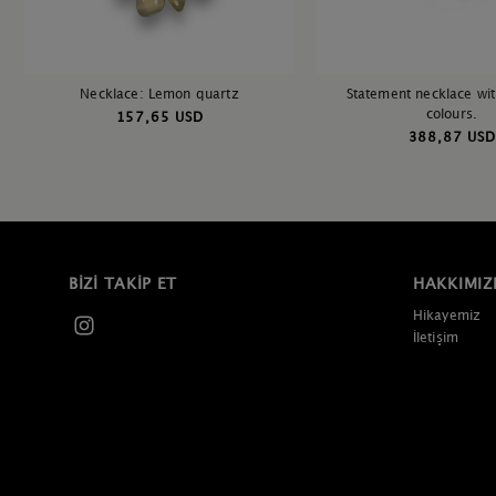
Necklace: Lemon quartz
Statement necklace wi
colours.
157,65 USD
388,87 USD
BIZI TAKIP ET
HAKKIMIZ
Hikayemiz
İletişim