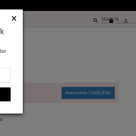
×
ak
dar
orite
Hatırlatma Talebi Ekle
tz