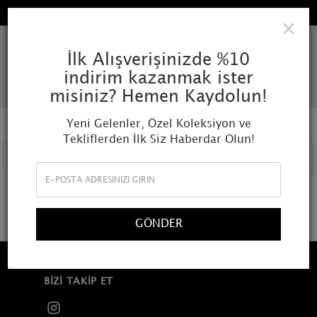
TÜM SIPARIŞLERDE ÜCRETSIZ KARGO
×
AMOR
İlk Alışverişinizde %10
indirim kazanmak ister
MUNDI
misiniz? Hemen Kaydolun!
Yeni Gelenler, Özel Koleksiyon ve
Tekliflerden İlk Siz Haberdar Olun!
FILTRELE
Aradığınız kriterlere uygun ürün bulunamadı
GÖNDER
BIZI TAKIP ET