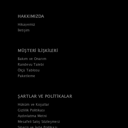
HAKKIMIZDA
Hikayemiz
İletişim
MÜŞTERI İLIŞKILERI
Bakım ve Onarım
Randevu Talebi
Ölçü Tablosu
Paketleme
ŞARTLAR VE POLITIKALAR
Hüküm ve Koşullar
Gizlilik Politikası
Aydınlatma Metni
Mesafeli Satış Sözleşmesi
Sipariş ve İade Poitikası